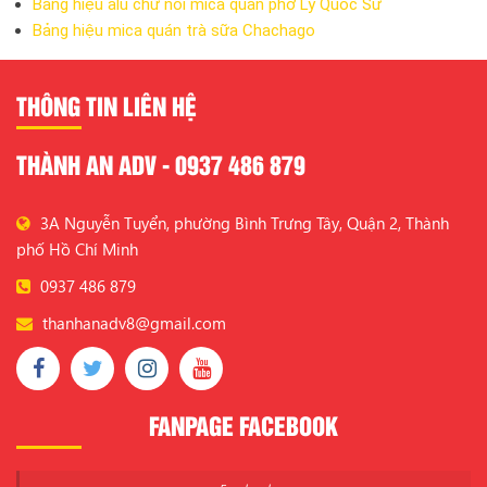
Bảng hiệu alu chữ nổi mica quán phở Lý Quốc Sư
Bảng hiệu mica quán trà sữa Chachago
THÔNG TIN LIÊN HỆ
THÀNH AN ADV - 0937 486 879
3A Nguyễn Tuyển, phường Bình Trưng Tây, Quận 2, Thành
phố Hồ Chí Minh
0937 486 879
thanhanadv8@gmail.com
FANPAGE FACEBOOK