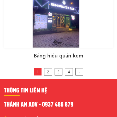
Bảng hiệu quán kem
1
2
3
4
»
THÔNG TIN LIÊN HỆ
THÀNH AN ADV - 0937 486 879