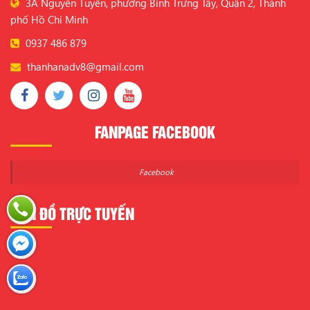
3A Nguyễn Tuyển, phường Bình Trưng Tây, Quận 2, Thành
phố Hồ Chí Minh
0937 486 879
thanhanadv8@gmail.com
FANPAGE FACEBOOK
Facebook
BẢN ĐỒ TRỰC TUYẾN