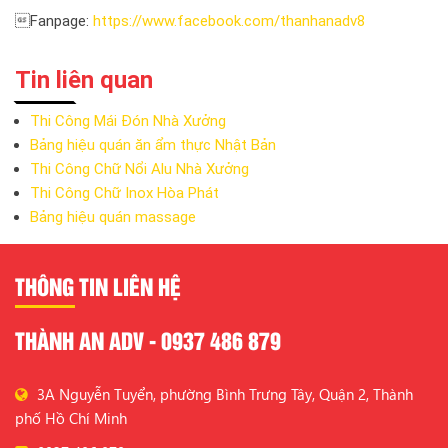
Fanpage:
https://www.facebook.com/thanhanadv8
Tin liên quan
Thi Công Mái Đón Nhà Xưởng
Bảng hiệu quán ăn ẩm thực Nhật Bản
Thi Công Chữ Nổi Alu Nhà Xưởng
Thi Công Chữ Inox Hòa Phát
Bảng hiệu quán massage
THÔNG TIN LIÊN HỆ
THÀNH AN ADV - 0937 486 879
3A Nguyễn Tuyển, phường Bình Trưng Tây, Quận 2, Thành
phố Hồ Chí Minh